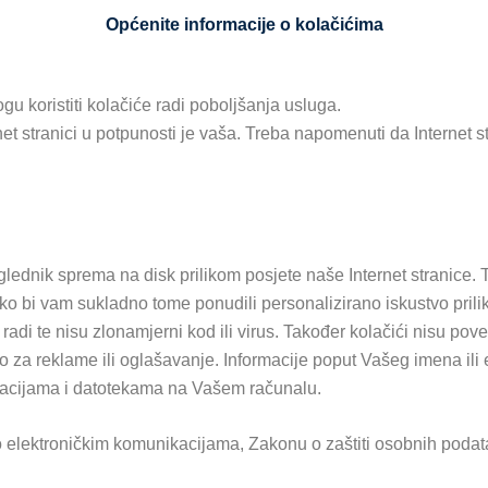
Općenite informacije o kolačićima
gu koristiti kolačiće radi poboljšanja usluga.
et stranici u potpunosti je vaša. Treba napomenuti da Internet 
glednik sprema na disk prilikom posjete naše Internet stranice
ako bi vam sukladno tome ponudili personalizirano iskustvo pril
ik radi te nisu zlonamjerni kod ili virus. Također kolačići nisu 
vo za reklame ili oglašavanje. Informacije poput Vašeg imena ili
rmacijama i datotekama na Vašem računalu.
u o elektroničkim komunikacijama, Zakonu o zaštiti osobnih poda