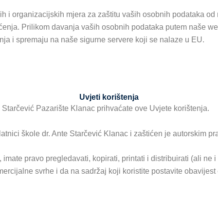
 i organizacijskih mjera za zaštitu vaših osobnih podataka od 
štećenja. Prilikom davanja vaših osobnih podataka putem naše we
anja i spremaju na naše sigurne servere koji se nalaze u EU.
Uvjeti korištenja
Starčević Pazarište Klanac prihvaćate ove Uvjete korištenja.
tnici škole dr. Ante Starčević Klanac i zaštićen je autorskim pr
e pravo pregledavati, kopirati, printati i distribuirati (ali ne i
ercijalne svrhe i da na sadržaj koji koristite postavite obavijes