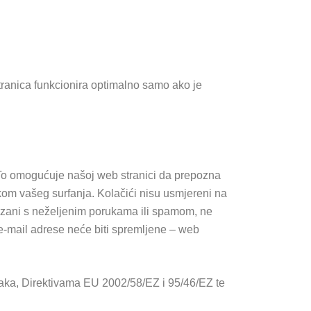
stranica funkcionira optimalno samo ako je
. To omogućuje našoj web stranici da prepozna
ikom vašeg surfanja. Kolačići nisu usmjereni na
povezani s neželjenim porukama ili spamom, ne
 e-mail adrese neće biti spremljene – web
taka, Direktivama EU 2002/58/EZ i 95/46/EZ te