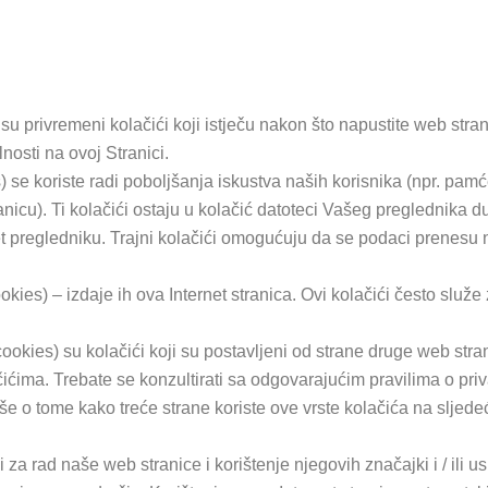
su privremeni kolačići koji istječu nakon što napustite web stran
lnosti na ovoj Stranici.
s) se koriste radi poboljšanja iskustva naših korisnika (npr. pamć
anicu). Ti kolačići ostaju u kolačić datoteci Vašeg preglednika d
t pregledniku. Trajni kolačići omogućuju da se podaci prenesu n
cookies) – izdaje ih ova Internet stranica. Ovi kolačići često slu
y cookies) su kolačići koji su postavljeni od strane druge web st
ićima. Trebate se konzultirati sa odgovarajućim pravilima o priva
še o tome kako treće strane koriste ove vrste kolačića na sljed
a rad naše web stranice i korištenje njegovih značajki i / ili 