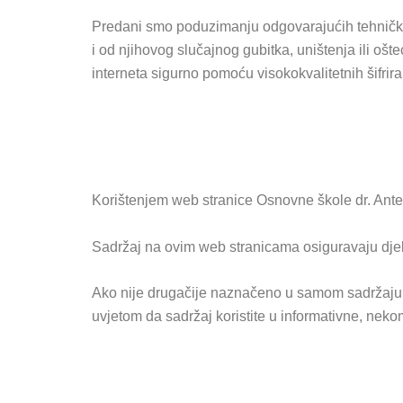
Predani smo poduzimanju odgovarajućih tehničkih
i od njihovog slučajnog gubitka, uništenja ili o
interneta sigurno pomoću visokokvalitetnih šifrir
Korištenjem web stranice Osnovne škole dr. Ante 
Sadržaj na ovim web stranicama osiguravaju djela
Ako nije drugačije naznačeno u samom sadržaju, imat
uvjetom da sadržaj koristite u informativne, nekom