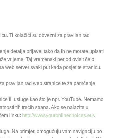
icu. Ti kolačići su obvezni za pravilan rad
enje detalja prijave, tako da ih ne morate upisati
uže vrijeme. Taj vremenski period ovisit će o
a web server svaki put kada posjetite stranicu.
že za pravilan rad web stranice te za pamćenje
ranice ili usluge kao što je npr. YouTube. Nemamo
tnosti tih trećih strana. Ako se nalazite u
ećem linku:
http://www.youronlinechoices.eu/
.
usluga. Na primjer, omogućuju vam navigaciju po