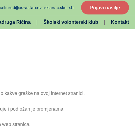
Prijavi nasilje
ail:ured@os-astarcevic-klanac.skole.hr
adruga Ričina
Školski volonterski klub
Kontakt
 kakve greške na ovoj internet stranici.
eđuje i podložan je promjenama.
h web stranica.