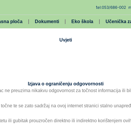
t
el:053/686-002
m
asna ploča
Dokumenti
Eko škola
Učenička z
Uvjeti
Izjava o ograničenju odgovornosti
 ne preuzima nikakvu odgovornost za točnost informacija ili bilo
 točne te se zato sadržaj na ovoj internet stranici stalno unapr
u ili gubitak prouzročen direktno ili indirektno korištenjem ovi