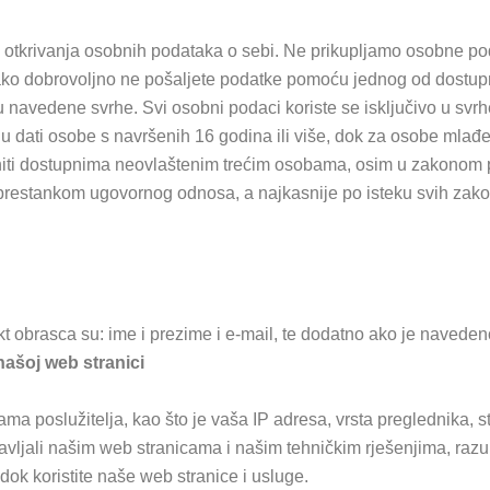
z otkrivanja osobnih podataka o sebi. Ne prikupljamo osobne pod
ako dobrovoljno ne pošaljete podatke pomoću jednog od dostupni
 navedene svrhe. Svi osobni podaci koriste se isključivo u svrhe
dati osobe s navršenih 16 godina ili više, dok za osobe mlađe od
niti dostupnima neovlaštenim trećim osobama, osim u zakonom 
o prestankom ugovornog odnosa, a najkasnije po isteku svih za
 obrasca su: ime i prezime i e-mail, te dodatno ako je navedeno:
našoj web stranici
ma poslužitelja, kao što je vaša IP adresa, vrsta preglednika, st
avljali našim web stranicama i našim tehničkim rješenjima, razum
dok koristite naše web stranice i usluge.