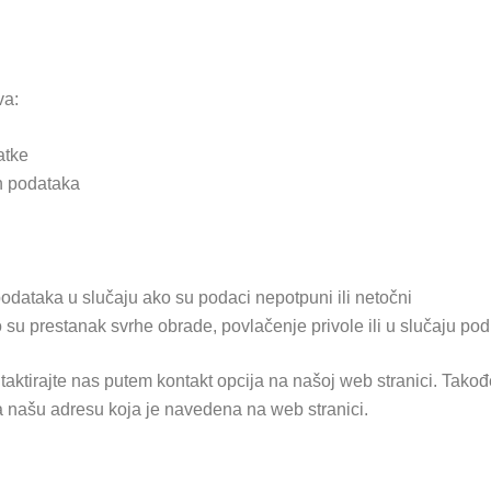
va:
atke
h podataka
odataka u slučaju ako su podaci nepotpuni ili netočni
 su prestanak svrhe obrade, povlačenje privole ili u slučaju po
taktirajte nas putem kontakt opcija na našoj web stranici. Takođe
a našu adresu koja je navedena na web stranici.