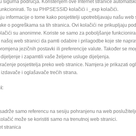
 u sigurna područja. Korištenjem ove Internet stranice automats
unkcionirati. To su PHPSESSID kolačići i _exp kolačići.
u informacije o tome kako posjetitelji upotrebljavaju našu web str
e o pogreškama sa tih stranica. Ovi kolačići ne prikupljaju podat
kolačići su anonimne. Koriste se samo za poboljšanje funkcionir
našoj web stranici da pamti odabire i prilagodbe koje ste napra
omjena jezičnih postavki ili preferencije valute. Također se mo
 dijeljenje i zapamtili vaše željene usluge dijeljenja.
raćenje posjetitelja preko web stranice. Namjera je prikazati ogl
za izdavače i oglašavače trećih strana.
i:
rže samo referencu na sesiju pohranjenu na web poslužitelju
olačić može se koristiti samo na trenutnoj web stranici.
et stranica