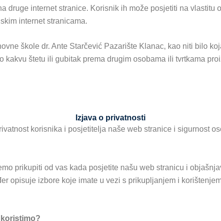
 na druge internet stranice. Korisnik ih može posjetiti na vlastit
skim internet stranicama.
vne škole dr. Ante Starčević Pazarište Klanac, kao niti bilo koja
lo kakvu štetu ili gubitak prema drugim osobama ili tvrtkama proi
Izjava o privatnosti
vatnost korisnika i posjetitelja naše web stranice i sigurnost
emo prikupiti od vas kada posjetite našu web stranicu i objašnj
er opisuje izbore koje imate u vezi s prikupljanjem i korištenj
 koristimo?