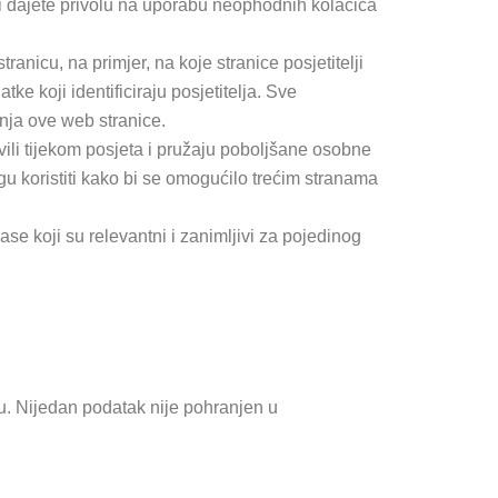
ki dajete privolu na uporabu neophodnih kolačića
anicu, na primjer, na koje stranice posjetitelji
ke koji identificiraju posjetitelja. Sve
anja ove web stranice.
vili tijekom posjeta i pružaju poboljšane osobne
gu koristiti kako bi se omogućilo trećim stranama
ase koji su relevantni i zanimljivi za pojedinog
. Nijedan podatak nije pohranjen u