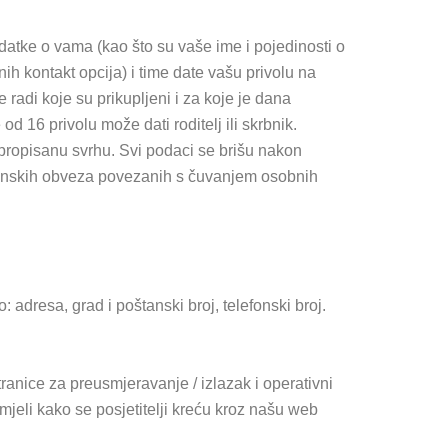
atke o vama (kao što su vaše ime i pojedinosti o
h kontakt opcija) i time date vašu privolu na
 radi koje su prikupljeni i za koje je dana
 16 privolu može dati roditelj ili skrbnik.
propisanu svrhu. Svi podaci se brišu nakon
konskih obveza povezanih s čuvanjem osobnih
 adresa, grad i poštanski broj, telefonski broj.
ranice za preusmjeravanje / izlazak i operativni
jeli kako se posjetitelji kreću kroz našu web