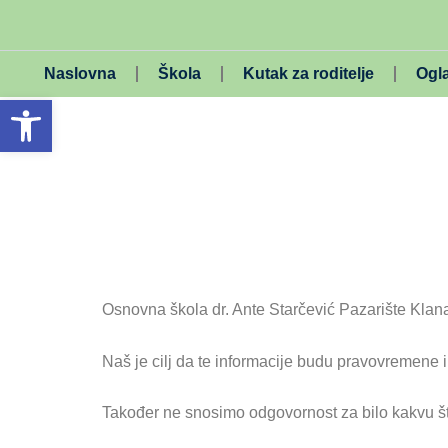
Skip
to
content
Naslovna
Škola
Kutak za roditelje
Ogl
Open toolbar
Osnovna škola dr. Ante Starčević Pazarište Klanac
Naš je cilj da te informacije budu pravovremene i
Također ne snosimo odgovornost za bilo kakvu štet