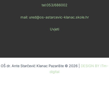
tel:053/686002
mail: ured@os-astarcevic-klanac.skole.hr
Uvjeti
OŠ dr. Ante Starčević Klanac Pazarište © 2026 |
DESIGN BY ITm-
digital
Skip to content
Open toolbar
Alati za pristupačnost
Povećaj font