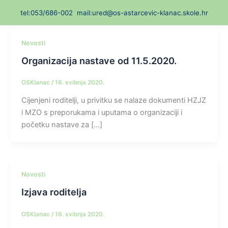
Skip
t
el:053/686-002
mail:ured@os-astarcevic-klanac.skole.hr
to
content
Novosti
Organizacija nastave od 11.5.2020.
OSKlanac
/
16. svibnja 2020.
Cijenjeni roditelji, u privitku se nalaze dokumenti HZJZ
i MZO s preporukama i uputama o organizaciji i
početku nastave za […]
Novosti
Izjava roditelja
OSKlanac
/
16. svibnja 2020.