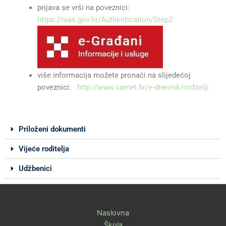
prijava se vrši na poveznici:
https://nias.gov.hr/Authentication/Step2
više informacija možete pronaći na slijedećoj
poveznici:
http://www.carnet.hr/e-dnevnik/roditelji
Priloženi dokumenti
Vijeće roditelja
Udžbenici
Naslovna
Škola