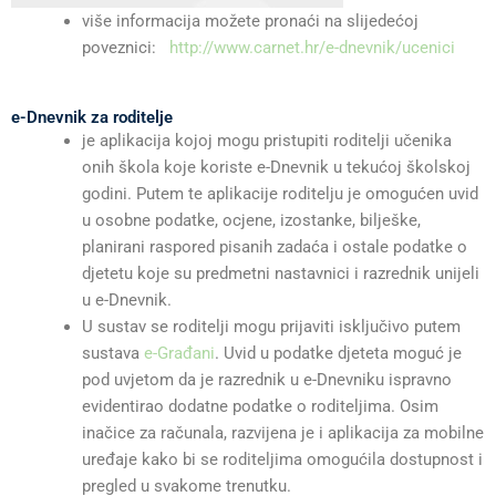
više informacija možete pronaći na slijedećoj
poveznici:
http://www.carnet.hr/e-dnevnik/ucenici
e-Dnevnik za roditelje
je aplikacija kojoj mogu pristupiti roditelji učenika
onih škola koje koriste e-Dnevnik u tekućoj školskoj
godini. Putem te aplikacije roditelju je omogućen uvid
u osobne podatke, ocjene, izostanke, bilješke,
planirani raspored pisanih zadaća i ostale podatke o
djetetu koje su predmetni nastavnici i razrednik unijeli
u e-Dnevnik.
U sustav se roditelji mogu prijaviti isključivo putem
sustava
e-Građani
. Uvid u podatke djeteta moguć je
pod uvjetom da je razrednik u e-Dnevniku ispravno
evidentirao dodatne podatke o roditeljima. Osim
inačice za računala, razvijena je i aplikacija za mobilne
uređaje kako bi se roditeljima omogućila dostupnost i
pregled u svakome trenutku.