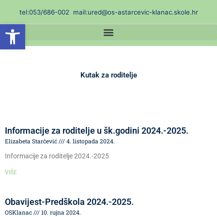
Skip
t
el:053/686-002
mail:ured@os-astarcevic-klanac.skole.hr
to
Open toolbar
content
Kutak za roditelje
Informacije za roditelje u šk.godini 2024.-2025.
Elizabeta Starčević
4. listopada 2024.
Informacije za roditelje 2024.-2025
VIŠE
Obavijest-Predškola 2024.-2025.
OSKlanac
10. rujna 2024.