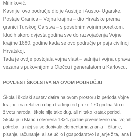
Milinković.
Kasnije ovo područje dio je Austrije i Austro- Ugarske.
Postaje Granica – Vojna krajina – dio Hrvatske prema
granici Turskog Carstva – s posebnim vojnim poretkom.
Idućih skoro dvjesta godina sve do razvojačenja Vojne
krajine 1880. godine kada se ovo područje pripaja civilnoj
Hrvatskoj.
Tada je ovdje postojala vojna vlast – satnija i vojna uprava
vezana s pukovnijom u Otočcu i generalatom u Karlovcu.
POVIJEST ŠKOLSTVA NA OVOM PODRUČJU
Škola i školski sustav datira na ovom prostoru iz perioda Vojne
krajine i na relativno dugu tradiciju od preko 170 godina što u
životu naroda i škole nije tako dug, ali ni tako kratak period.
Škola je u Klancu otvorena 1834. godine prvenstveno radi vojnih
potreba i u njoj su se dobivala elementarna znanja – čitanje,
pisanje, računanje, ali se učilo i gospodarstvo i sijanje žita, lana i