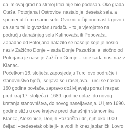
da im ovaj grad na strmoj litici nije bio podesan. Oko grada
Oteša, Potorjana i Ostrovice nastalo je desetak sela, a
spomenut ćemo samo selo Gvoznicu čiji onomastik govori
da se tu talilo gvozdanu rudaču – to je vjerojatno na
području današnjeg sela Kalinovača ili Popovača.
Zapadno od Potorjana nalazilo se naselje koje je nosilo
naziv Zažično Donje – sada Donje Pazarište, a istočno od
Potorjana je naselje Zažično Gornje – koje sada nosi naziv
Klanac.
Početkom 16. stoljeća zaposjedaju Turci ovo područje i
stanovništvo bježi, iseljava se i raseljava. Turci se nakon
160 godina povlače, zapravo doživljavaju poraz i raspad
pred kraj 17. stoljeća i 1689. godine dolazi do novog
kretanja stanovništva, do novog naseljavanja. U ljeto 1690.
godine stižu u ove krajeve preci današnjih stanovnika
Klanca, Aleksinice, Donjih Pazarišta i dr., njih oko 1000
čeljadi –pedesetak obitelji- a vodi ih knez jablanički Lovro