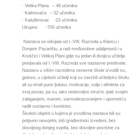
· Velika Plana – 46 učenika
· Kalinovača – 32 učenika
· Kaluđerovac -23 učenika
Ukupno -705 učenika
Nastava se odvijala od I.-VIII. Razreda u Klancu i
Donjem Pazarištu, a radi međusobne udaljenosti i u
Kruščici i Velikoj Plani gdje su jedan ili dvojica učitelja
predavala od I.-VIII. Razreda sve nastavne predmete.
Nastavu u višim razredima osnovne škole izvodili su,
gotovo, u cijelosti učitelji koji su završili učiteljsku školu,
ali su imali puno ljubavi, motivacije, volje i afiniteta za
svoj posao, pa su, iako nedovoljno stručni, ipak svojim
zalaganjem, marom, samoobrazovanjem i upornošću
radili sustavno i korektno.
Školski objekti u kojima je izvođena nastava bili su
potpuno neuvjetni, loši građevinski izvedeni, bez
dovoljnog donjeg svjetla, bez dovoljne površine za