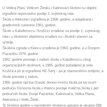
U Velikoj Plani, Velikom Žitniku i Kalinovači školski su objekti
izgrađeni neposredno poslije 2. svjetskog rata.
Škola u Aleksinici izgrađena je 1908. godine, a adaptirana i
građevinski sanirana 1961. godine.
Škole u Kaluđerovcu i Kruščici izrađene su poslije 1. svjetskog
rata i u školskim objektima izrađeni su i školski stanovi za
učitelje.
Školska zgrada u Klancu izrađena je 1963. godine, a u Donjem
Pazarištu 1976. godine.
1962. godine prestaje s radom škola u Kaluđerovcu zbog
organizacijskih okolnosti, a 1965. godine potopljeno je selo
Kruščica jer je izgrađena HE-Senj – pa je stanovništvo iseljeno, a
škola prestala s radom.
1966. godine općina Gospić donosi mrežu škola pa na ovom
području Osnovna škola u Klancu postaje matična škola s pet
područnih škola: Donje Pazarište, Kalinovača, Velika Plana,
Aleksinica i Veliki Žitnik.
Te školske godine u navedenim školama upisano je ukupno 588