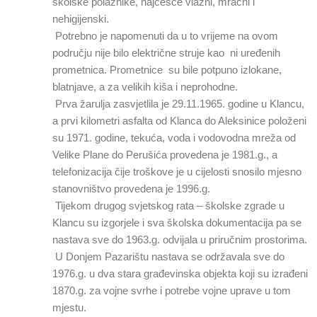
školske polaznike, najčešće vlažni, mračni i
nehigijenski.
Potrebno je napomenuti da u to vrijeme na ovom
području nije bilo električne struje kao ni uređenih
prometnica. Prometnice su bile potpuno izlokane,
blatnjave, a za velikih kiša i neprohodne.
Prva žarulja zasvjetlila je 29.11.1965. godine u Klancu,
a prvi kilometri asfalta od Klanca do Aleksinice položeni
su 1971. godine, tekuća, voda i vodovodna mreža od
Velike Plane do Perušića provedena je 1981.g., a
telefonizacija čije troškove je u cijelosti snosilo mjesno
stanovništvo provedena je 1996.g.
Tijekom drugog svjetskog rata – školske zgrade u
Klancu su izgorjele i sva školska dokumentacija pa se
nastava sve do 1963.g. odvijala u priručnim prostorima.
U Donjem Pazarištu nastava se održavala sve do
1976.g. u dva stara građevinska objekta koji su izrađeni
1870.g. za vojne svrhe i potrebe vojne uprave u tom
mjestu.