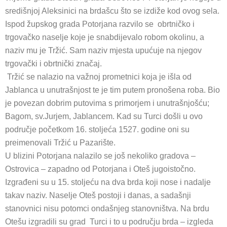
središnjoj Aleksinici na brdašcu što se izdiže kod ovog sela.
Ispod župskog grada Potorjana razvilo se obrtničko i
trgovačko naselje koje je snabdijevalo robom okolinu, a
naziv mu je Tržić. Sam naziv mjesta upućuje na njegov
trgovački i obrtnički značaj.
Tržić se nalazio na važnoj prometnici koja je išla od
Jablanca u unutrašnjost te je tim putem pronošena roba. Bio
je povezan dobrim putovima s primorjem i unutrašnjošću;
Bagom, sv.Jurjem, Jablancem. Kad su Turci došli u ovo
područje početkom 16. stoljeća 1527. godine oni su
preimenovali Tržić u Pazarište.
U blizini Potorjana nalazilo se još nekoliko gradova –
Ostrovica – zapadno od Potorjana i Oteš jugoistočno.
Izgrađeni su u 15. stoljeću na dva brda koji nose i nadalje
takav naziv. Naselje Oteš postoji i danas, a sadašnji
stanovnici nisu potomci ondašnjeg stanovništva. Na brdu
Otešu izgradili su grad Turci i to u području brda – izgleda