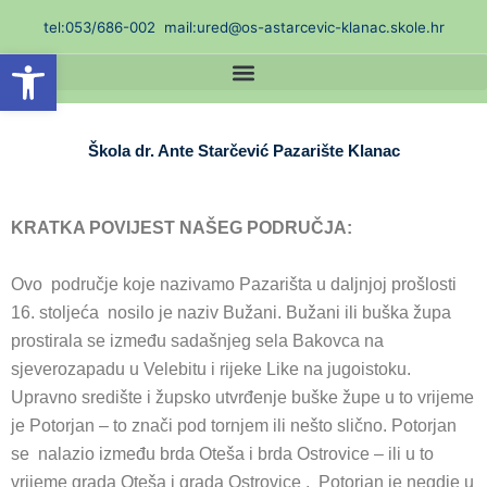
Skip
t
el:053/686-002
mail:ured@os-astarcevic-klanac.skole.hr
to
Open toolbar
content
Škola dr. Ante Starčević Pazarište Klanac
KRATKA POVIJEST NAŠEG PODRUČJA:
Ovo područje koje nazivamo Pazarišta u daljnjoj prošlosti
16. stoljeća nosilo je naziv Bužani. Bužani ili buška župa
prostirala se između sadašnjeg sela Bakovca na
sjeverozapadu u Velebitu i rijeke Like na jugoistoku.
Upravno središte i župsko utvrđenje buške župe u to vrijeme
je Potorjan – to znači pod tornjem ili nešto slično. Potorjan
se nalazio između brda Oteša i brda Ostrovice – ili u to
vrijeme grada Oteša i grada Ostrovice . Potorjan je negdje u