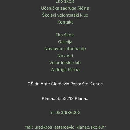
Eko škola
Učenička zadruga Ričina
Školski volonterski klub
Kontakt
Eko škola
Galerija
Nastavne informacije
Novosti
Volonterski klub
Zadruga Ričina
OŠ dr. Ante Starčević Pazarište Klanac
Klanac 3, 53212 Klanac
tel:053/686002
mail: ured@os-astarcevic-klanac.skole.hr