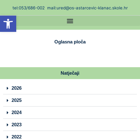
Skip
t
el:053/686-002
mail:ured@os-astarcevic-klanac.skole.hr
to
Open toolbar
content
Oglasna ploča
Natječaji
2026
2025
2024
2023
2022