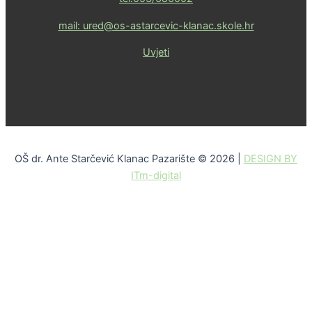
mail: ured@os-astarcevic-klanac.skole.hr
Uvjeti
OŠ dr. Ante Starčević Klanac Pazarište © 2026 |
DESIGN BY
ITm-digital
Skip to content
Open toolbar
Alati za pristupačnost
Povećaj font
Smanji font