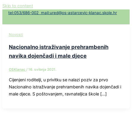
Skip to content
t
el:053/686-002
mail:ured@os-astarcevic-klanac.skole.hr
Novosti
Nacionalno istraživanje prehrambenih
navika dojenčadi i male djece
OSKlanac
/
16. svibnja 2021.
Cijenjeni roditelji, u privitku se nalazi poziv za prvo
Nacionalno istraživanje prehrambenih navika dojenčadi i
male djece. S poštovanjem, ravnateljica škole […]