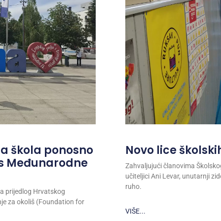
ša škola ponosno
Novo lice školski
tus Međunarodne
Zahvaljujući članovima Školskog 
učiteljici Ani Levar, unutarnji 
ruho.
a prijedlog Hrvatskog
je za okoliš (Foundation for
VIŠE...