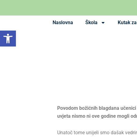
Skip
to
content
Naslovna
Škola
Kutak za 
Open toolbar
Povodom božićnih blagdana učenici n
uvjeta nismo ni ove godine mogli održa
Unatoč tome unijeli smo dašak vedrin