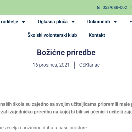
t
el:053/686-002
m
roditelje
Oglasna ploča
Dokumenti
E
Školski volonterski klub
Kontakt
Božićne priredbe
16 prosinca, 2021
OSKlanac
aših škola su zajedno sa svojim učiteljicama pripremili male
ti zajedničku priredbu na kojoj bi bili svi učenici i učitelji za
e,veselja i božićnog duha u naše prostore.