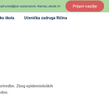
Prijavi nasilje
ail:ured@os-astarcevic-klanac.skole.hr
ko škola
Učenička zadruga Ričina
 priredbe. Zbog epidemioloških
jedno.