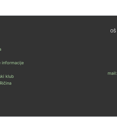
OŠ 
a
 informacije
mail
ki klub
Ričina