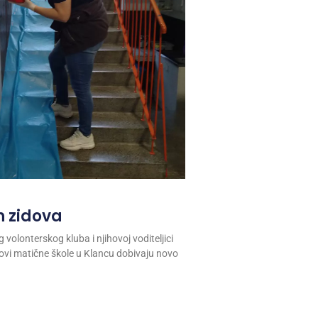
h zidova
volonterskog kluba i njihovoj voditeljici
zidovi matične škole u Klancu dobivaju novo