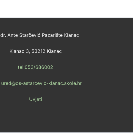
dr. Ante Starčević Pazarište Klanac
Klanac 3, 53212 Klanac
tel:053/686002
: ured@os-astarcevic-klanac.skole.hr
Uvjeti