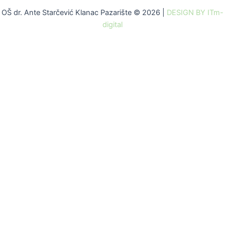
OŠ dr. Ante Starčević Klanac Pazarište © 2026 |
DESIGN BY ITm-
digital
Skip to content
Open toolbar
Alati za pristupačnost
Povećaj font
Smanji font
Sivi tonovi
Visoki kontrast
Negativni kontrast
Svijetla pozadina
Podcrtaj poveznice
Čitljivi font
Poništi
Pristupačnost mrežnih stranica