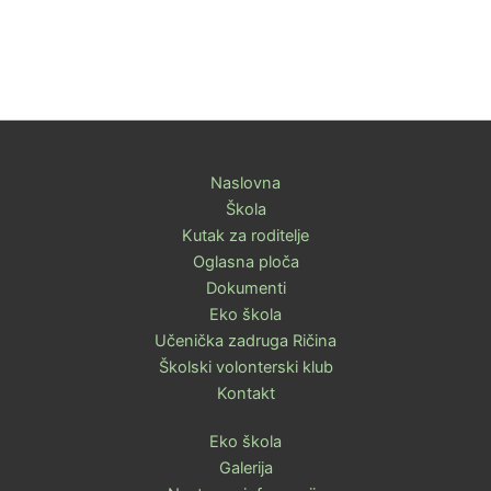
Naslovna
Škola
Kutak za roditelje
Oglasna ploča
Dokumenti
Eko škola
Učenička zadruga Ričina
Školski volonterski klub
Kontakt
Eko škola
Galerija