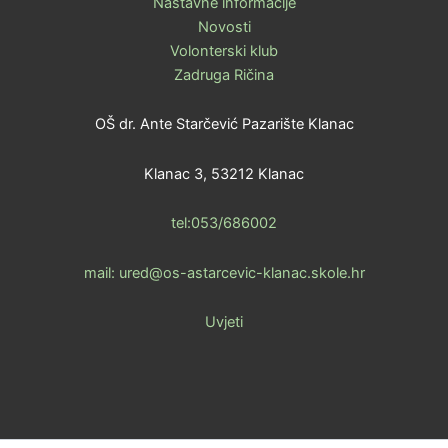
Nastavne informacije
Novosti
Volonterski klub
Zadruga Ričina
OŠ dr. Ante Starčević Pazarište Klanac
Klanac 3, 53212 Klanac
tel:053/686002
mail: ured@os-astarcevic-klanac.skole.hr
Uvjeti