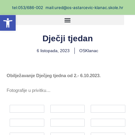
Skip
t
el:053/686-002
mail:ured@os-astarcevic-klanac.skole.hr
to
Open toolbar
content
Dječji tjedan
6 listopada, 2023
OSKlanac
Obilježavanje Dječjeg tjedna od 2.- 6.10.2023.
Fotografije u privitku…