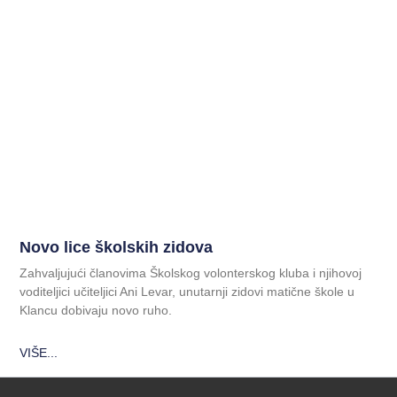
Novo lice školskih zidova
Zahvaljujući članovima Školskog volonterskog kluba i njihovoj
voditeljici učiteljici Ani Levar, unutarnji zidovi matične škole u
Klancu dobivaju novo ruho.
VIŠE...