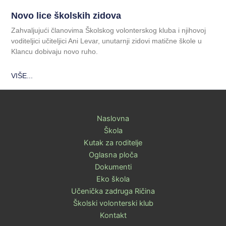
Novo lice školskih zidova
Zahvaljujući članovima Školskog volonterskog kluba i njihovoj
voditeljici učiteljici Ani Levar, unutarnji zidovi matične škole u
Klancu dobivaju novo ruho.
VIŠE...
Naslovna
Škola
Kutak za roditelje
Oglasna ploča
Dokumenti
Eko škola
Učenička zadruga Ričina
Školski volonterski klub
Kontakt