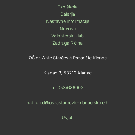
Eko škola
Galerija
Nastavne informacije
Novosti
Volonterski klub
Zadruga Ričina
OŠ dr. Ante Starčević Pazarište Klanac
Klanac 3, 53212 Klanac
tel:053/686002
mail: ured@os-astarcevic-klanac.skole.hr
Uvjeti