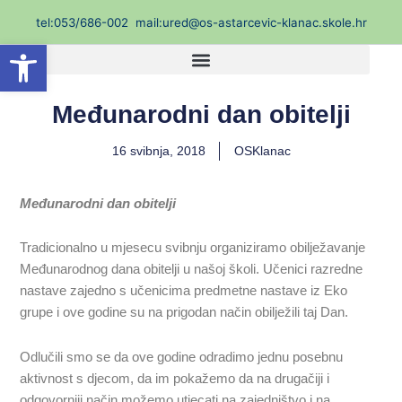
Skip
t
el:053/686-002
mail:ured@os-astarcevic-klanac.skole.hr
to
Open toolbar
content
Međunarodni dan obitelji
16 svibnja, 2018
OSKlanac
Međunarodni dan obitelji
Tradicionalno u mjesecu svibnju organiziramo obilježavanje
Međunarodnog dana obitelji u našoj školi. Učenici razredne
nastave zajedno s učenicima predmetne nastave iz Eko
grupe i ove godine su na prigodan način obilježili taj Dan.
Odlučili smo se da ove godine odradimo jednu posebnu
aktivnost s djecom, da im pokažemo da na drugačiji i
odgovorniji način možemo utjecati na zajedništvo i na