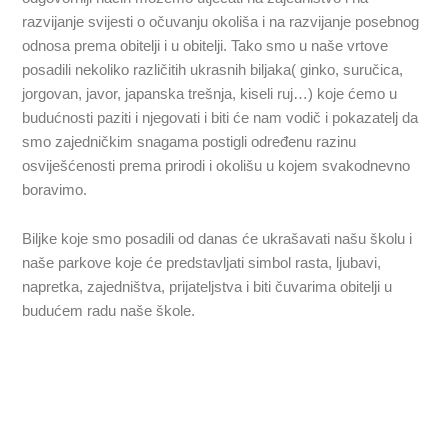
razvijanje svijesti o očuvanju okoliša i na razvijanje posebnog
odnosa prema obitelji i u obitelji. Tako smo u naše vrtove
posadili nekoliko različitih ukrasnih biljaka( ginko, suručica,
jorgovan, javor, japanska trešnja, kiseli ruj…) koje ćemo u
budućnosti paziti i njegovati i biti će nam vodič i pokazatelj da
smo zajedničkim snagama postigli određenu razinu
osviješćenosti prema prirodi i okolišu u kojem svakodnevno
boravimo.
Biljke koje smo posadili od danas će ukrašavati našu školu i
naše parkove koje će predstavljati simbol rasta, ljubavi,
napretka, zajedništva, prijateljstva i biti čuvarima obitelji u
budućem radu naše škole.