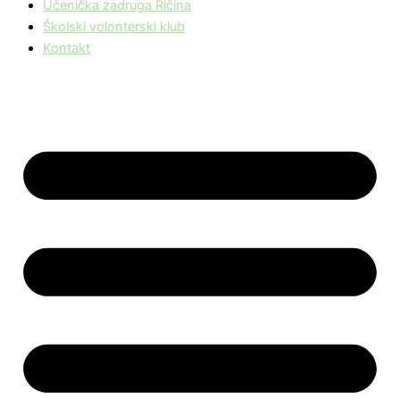
Učenička zadruga Ričina
Školski volonterski klub
Kontakt