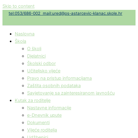
Skip to content
t
el:053/686-002
mail:ured@os-astarcevic-klanac.skole.hr
Naslovna
Škola
O školi
Djelatnici
Školski odbor
Učiteljsko vijeće
Pravo na pristup informacijama
Zaštita osobnih podataka
Savjetovanje sa zainteresiranom javnošću
Kutak za roditelje
Nastavne informacije
e-Dnevnik upute
Dokumenti
Vijeće roditelja
Udžbenici