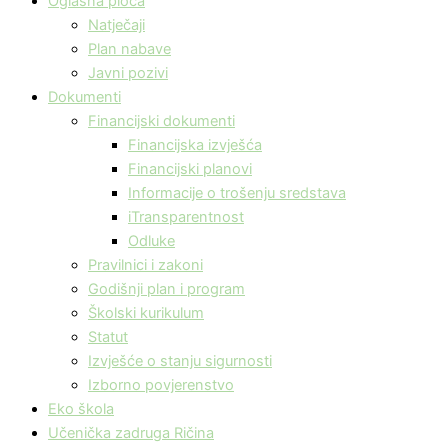
Oglasna ploča
Natječaji
Plan nabave
Javni pozivi
Dokumenti
Financijski dokumenti
Financijska izvješća
Financijski planovi
Informacije o trošenju sredstava
iTransparentnost
Odluke
Pravilnici i zakoni
Godišnji plan i program
Školski kurikulum
Statut
Izvješće o stanju sigurnosti
Izborno povjerenstvo
Eko škola
Učenička zadruga Ričina