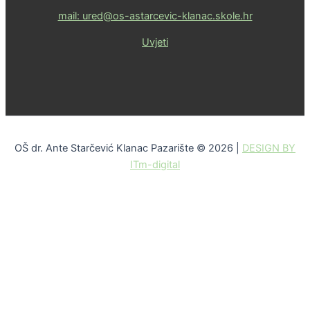
mail: ured@os-astarcevic-klanac.skole.hr
Uvjeti
OŠ dr. Ante Starčević Klanac Pazarište © 2026 |
DESIGN BY
ITm-digital
Skip to content
Open toolbar
Alati za pristupačnost
Povećaj font
Smanji font