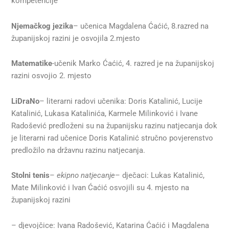
kompetencije
Njemačkog jezika
– učenica Magdalena Ćaćić, 8.razred na
županijskoj razini je osvojila 2.mjesto
Matematike
-učenik Marko Ćaćić, 4. razred je na županijskoj
razini osvojio 2. mjesto
LiDraNo
– literarni radovi učenika: Doris Katalinić, Lucije
Katalinić, Lukasa Katalinića, Karmele Milinković i Ivane
Radošević predloženi su na županijsku razinu natjecanja dok
je literarni rad učenice Doris Katalinić stručno povjerenstvo
predložilo na državnu razinu natjecanja.
Stolni tenis
–
ekipno natjecanje
– dječaci: Lukas Katalinić,
Mate Milinković i Ivan Ćaćić osvojili su 4. mjesto na
županijskoj razini
– djevojčice: Ivana Radošević, Katarina Ćaćić i Magdalena