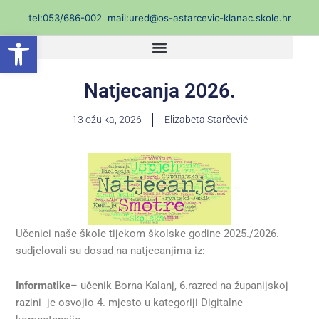
Skip
t
el:053/686-002
mail:ured@os-astarcevic-klanac.skole.hr
to
Open toolbar
content
Natjecanja 2026.
13 ožujka, 2026
Elizabeta Starčević
Učenici naše škole tijekom školske godine 2025./2026.
sudjelovali su dosad na natjecanjima iz:
Informatike
– učenik Borna Kalanj, 6.razred na županijskoj
razini je osvojio 4. mjesto u kategoriji Digitalne