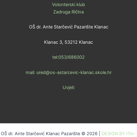
Volonterski klub
Zadruga Ričina
OŠ dr. Ante Starčević Pazarište Klanac
Klanac 3, 53212 Klanac
tel:053/686002
mail: ured@os-astarcevic-klanac.skole.hr
Uvjeti
OŠ dr. Ante Starčević Klanac Pazarište © 2026 |
DESIGN BY ITm-