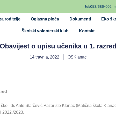
t
el:053/686-002
m
a roditelje
Oglasna ploča
Dokumenti
Eko šk
Školski volonterski klub
Kontakt
Obavijest o upisu učenika u 1. razre
14 travnja, 2022
OSKlanac
zred
oli dr. Ante Starčević Pazarište Klanac (Matična škola Klanac)
ni 2022./2023.