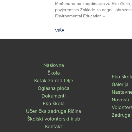
Međunarodna koordinacija za Eko-škole, 
povjerenstva Zaklade za odgoj i obrazova
Environmental Education –
VIŠE...
Naslovna
Škola
Eko škol
Kutak za roditelje
Galerija
Oglasna ploča
Nastavne
Dokumenti
Novosti
Eko škola
Volonters
Učenička zadruga Ričina
Zadruga 
Školski volonterski klub
Kontakt