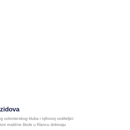
 zidova
 volonterskog kluba i njihovoj voditeljici
zidovi matične škole u Klancu dobivaju