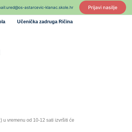
Prijavi nasilje
ail:ured@os-astarcevic-klanac.skole.hr
ola
Učenička zadruga Ričina
d
 u vremenu od 10-12 sati izvršiti će