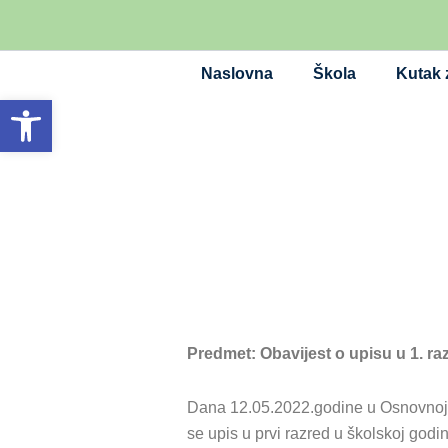
Skip
to
content
Naslovna
Škola
Kutak z
Open toolbar
Predmet: Obavijest o upisu u 1. ra
Dana 12.05.2022.godine u Osnovnoj šk
se upis u prvi razred u školskoj godi