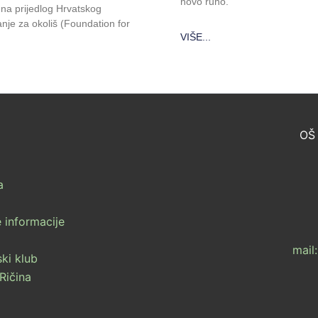
novo ruho.
na prijedlog Hrvatskog
nje za okoliš (Foundation for
VIŠE...
OŠ 
a
 informacije
mail
ki klub
Ričina