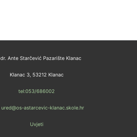
dr. Ante Starčević Pazarište Klanac
Klanac 3, 53212 Klanac
tel:053/686002
: ured@os-astarcevic-klanac.skole.hr
Uvjeti