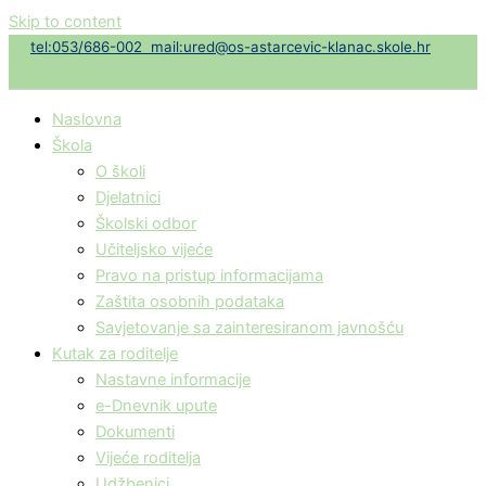
Skip to content
t
el:053/686-002
mail:ured@os-astarcevic-klanac.skole.hr
Naslovna
Škola
O školi
Djelatnici
Školski odbor
Učiteljsko vijeće
Pravo na pristup informacijama
Zaštita osobnih podataka
Savjetovanje sa zainteresiranom javnošću
Kutak za roditelje
Nastavne informacije
e-Dnevnik upute
Dokumenti
Vijeće roditelja
Udžbenici