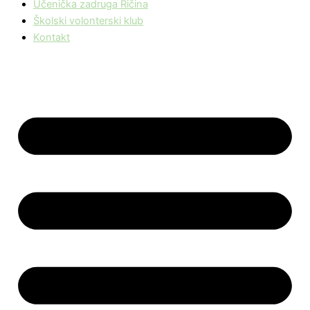
Učenička zadruga Ričina
Školski volonterski klub
Kontakt