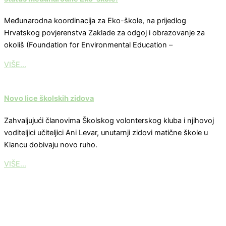
Međunarodna koordinacija za Eko-škole, na prijedlog
Hrvatskog povjerenstva Zaklade za odgoj i obrazovanje za
okoliš (Foundation for Environmental Education –
VIŠE...
Novo lice školskih zidova
Zahvaljujući članovima Školskog volonterskog kluba i njihovoj
voditeljici učiteljici Ani Levar, unutarnji zidovi matične škole u
Klancu dobivaju novo ruho.
VIŠE...