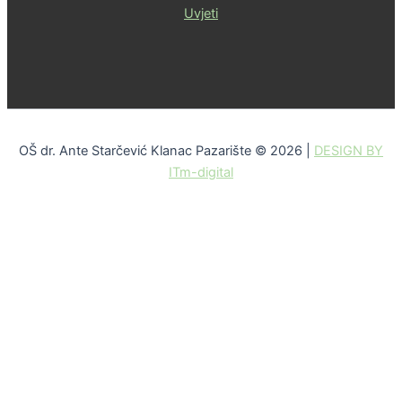
Uvjeti
OŠ dr. Ante Starčević Klanac Pazarište © 2026 |
DESIGN BY
ITm-digital
Skip to content
Open toolbar
Alati za pristupačnost
Povećaj font
Smanji font
Sivi tonovi
Visoki kontrast