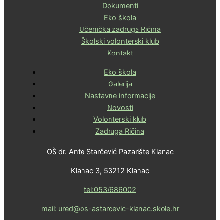
Dokumenti
Eko škola
Učenička zadruga Ričina
Školski volonterski klub
Kontakt
Eko škola
Galerija
Nastavne informacije
Novosti
Volonterski klub
Zadruga Ričina
OŠ dr. Ante Starčević Pazarište Klanac
Klanac 3, 53212 Klanac
tel:053/686002
mail: ured@os-astarcevic-klanac.skole.hr