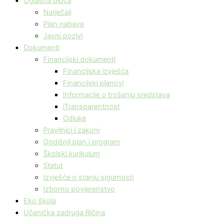
Oglasna ploča
Natječaji
Plan nabave
Javni pozivi
Dokumenti
Financijski dokumenti
Financijska izvješća
Financijski planovi
Informacije o trošenju sredstava
iTransparentnost
Odluke
Pravilnici i zakoni
Godišnji plan i program
Školski kurikulum
Statut
Izvješće o stanju sigurnosti
Izborno povjerenstvo
Eko škola
Učenička zadruga Ričina