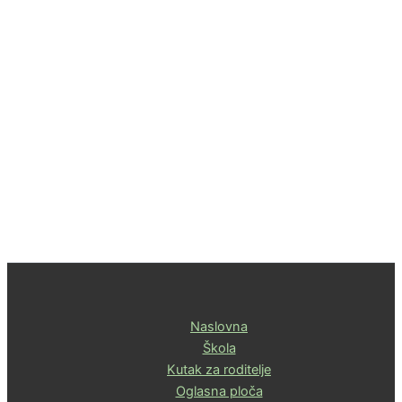
Naslovna
Škola
Kutak za roditelje
Oglasna ploča