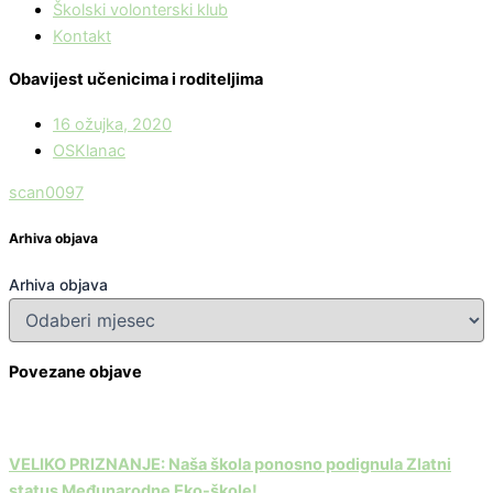
Školski volonterski klub
Kontakt
Obavijest učenicima i roditeljima
16 ožujka, 2020
OSKlanac
scan0097
Arhiva objava
Arhiva objava
Povezane objave
VELIKO PRIZNANJE: Naša škola ponosno podignula Zlatni
status Međunarodne Eko-škole!