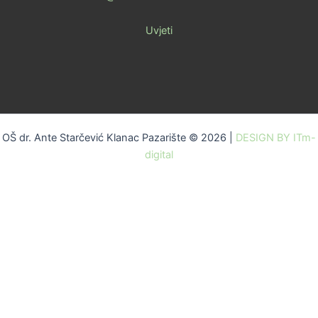
Uvjeti
OŠ dr. Ante Starčević Klanac Pazarište © 2026 |
DESIGN BY ITm-
digital
Skip to content
Open toolbar
Alati za pristupačnost
Povećaj font
Smanji font
Sivi tonovi
Visoki kontrast