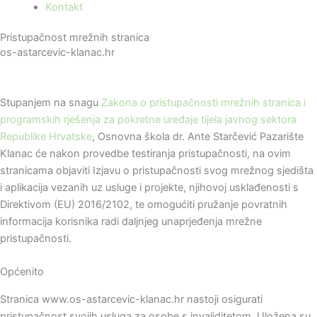
Kontakt
Pristupačnost mrežnih stranica
os-astarcevic-klanac.hr
Stupanjem na snagu
Zakona o pristupačnosti mrežnih stranica i
programskih rješenja za pokretne uređaje tijela javnog sektora
Republike Hrvatske
, Osnovna škola dr. Ante Starčević Pazarište
Klanac će nakon provedbe testiranja pristupačnosti, na ovim
stranicama objaviti Izjavu o pristupačnosti svog mrežnog sjedišta
i aplikacija vezanih uz usluge i projekte, njihovoj usklađenosti s
Direktivom (EU) 2016/2102, te omogućiti pružanje povratnih
informacija korisnika radi daljnjeg unaprjeđenja mrežne
pristupačnosti.
Općenito
Stranica www.os-astarcevic-klanac.hr nastoji osigurati
pristupačnost svojih usluga za osobe s invaliditetom. Uložena su