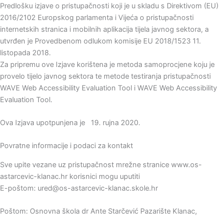
Predlošku izjave o pristupačnosti koji je u skladu s Direktivom (EU)
2016/2102 Europskog parlamenta i Vijeća o pristupačnosti
internetskih stranica i mobilnih aplikacija tijela javnog sektora, a
utvrđen je Provedbenom odlukom komisije EU 2018/1523 11.
listopada 2018.
Za pripremu ove Izjave korištena je metoda samoprocjene koju je
provelo tijelo javnog sektora te metode testiranja pristupačnosti
WAVE Web Accessibility Evaluation Tool i WAVE Web Accessibility
Evaluation Tool.
Ova Izjava upotpunjena je 19. rujna 2020.
Povratne informacije i podaci za kontakt
Sve upite vezane uz pristupačnost mrežne stranice www.os-
astarcevic-klanac.hr korisnici mogu uputiti
E-poštom: ured@os-astarcevic-klanac.skole.hr
Poštom: Osnovna škola dr Ante Starčević Pazarište Klanac,