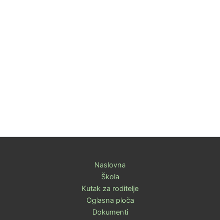
Naslovna
Škola
Kutak za roditelje
Oglasna ploča
Dokumenti