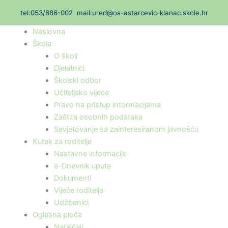
Skip
t
el:053/686-002
mail:ured@os-astarcevic-klanac.skole.hr
to
content
Naslovna
Škola
O školi
Djelatnici
Školski odbor
Učiteljsko vijeće
Pravo na pristup informacijama
Zaštita osobnih podataka
Savjetovanje sa zainteresiranom javnošću
Kutak za roditelje
Nastavne informacije
e-Dnevnik upute
Dokumenti
Vijeće roditelja
Udžbenici
Oglasna ploča
Natječaji