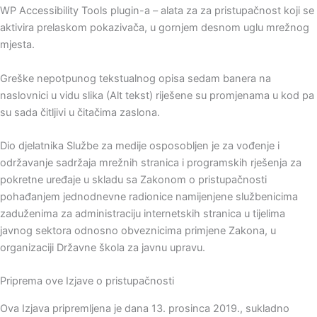
WP Accessibility Tools plugin-a – alata za za pristupačnost koji se
aktivira prelaskom pokazivača, u gornjem desnom uglu mrežnog
mjesta.
Greške nepotpunog tekstualnog opisa sedam banera na
naslovnici u vidu slika (Alt tekst) riješene su promjenama u kod pa
su sada čitljivi u čitačima zaslona.
Dio djelatnika Službe za medije osposobljen je za vođenje i
održavanje sadržaja mrežnih stranica i programskih rješenja za
pokretne uređaje u skladu sa Zakonom o pristupačnosti
pohađanjem jednodnevne radionice namijenjene službenicima
zaduženima za administraciju internetskih stranica u tijelima
javnog sektora odnosno obveznicima primjene Zakona, u
organizaciji Državne škola za javnu upravu.
Priprema ove Izjave o pristupačnosti
Ova Izjava pripremljena je dana 13. prosinca 2019., sukladno