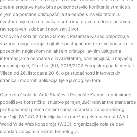
znatna sredstva kako bi se pojednostavilo korištenje stranice s
ciljem da postane pristupačnija za osobe s invaliditetom, u
čvrstom uvjerenju da svaka osoba ima pravo na dostojanstven,
ravnopravan, udoban i neovisan život.
Osnovna škola dr. Ante Starčević Pazarište Klanac prepoznaje
važnost osiguravanja digitalne pristupačnosti za sve korisnike, s
posebnim naglaskom na lakšem pristupu javnim uslugama i
informacijama osobama s invaliditetom, primjenjujući, u najvećoj
mogućoj mjeri, Direktivu (EU) 2016/2102 Europskog parlamenta i
Vijeća od 26. listopada 2016. o pristupačnosti internetskih
stranica i mobilnih aplikacija tijela javnog sektora.
Osnovna škola dr. Ante Starčević Pazarište Klanac kontinuirano
poboljšava korisničko iskustvo primjenjujući relevantne standarde
pristupačnosti prema smjernicama i standardizaciji mrežnog
sadržaja (WCAG 2.1) inicijative za mrežnu pristupačnost (WAI)
World Wide Web konzorcija (W3C), organizacije koja se bavi
standardizacijom mrežnih tehnologija.