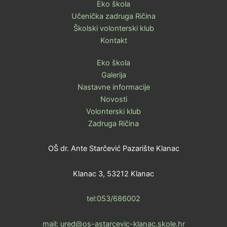
Eko škola
Učenička zadruga Ričina
Školski volonterski klub
Kontakt
Eko škola
Galerija
Nastavne informacije
Novosti
Volonterski klub
Zadruga Ričina
OŠ dr. Ante Starčević Pazarište Klanac
Klanac 3, 53212 Klanac
tel:053/686002
mail: ured@os-astarcevic-klanac.skole.hr