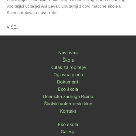
voditeljici učiteljici Ani Levar, unutarnji zidovi matične škole u
Klancu dobivaju novo ruho.
VIŠE...
Naslovna
Škola
Kutak za roditelje
Oglasna ploča
Dokumenti
Eko škola
Učenička zadruga Ričina
Školski volonterski klub
Kontakt
Eko škola
Galerija