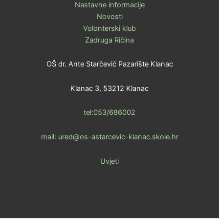
Nastavne informacije
Novosti
Volonterski klub
Zadruga Ričina
OŠ dr. Ante Starčević Pazarište Klanac
Klanac 3, 53212 Klanac
tel:053/686002
mail: ured@os-astarcevic-klanac.skole.hr
Uvjeti