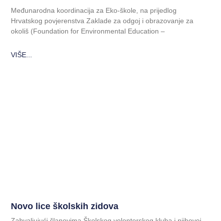
Međunarodna koordinacija za Eko-škole, na prijedlog
Hrvatskog povjerenstva Zaklade za odgoj i obrazovanje za
okoliš (Foundation for Environmental Education –
VIŠE...
Novo lice školskih zidova
Zahvaljujući članovima Školskog volonterskog kluba i njihovoj