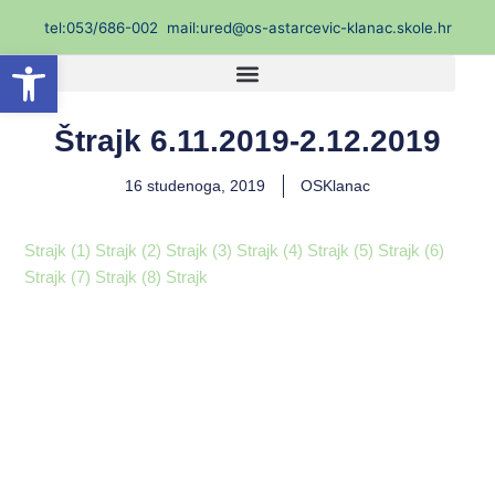
Skip
t
el:053/686-002
mail:ured@os-astarcevic-klanac.skole.hr
to
Open toolbar
content
Štrajk 6.11.2019-2.12.2019
16 studenoga, 2019
OSKlanac
Strajk (1)
Strajk (2)
Strajk (3)
Strajk (4)
Strajk (5)
Strajk (6)
Strajk (7)
Strajk (8)
Strajk