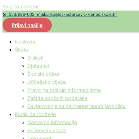
Skip to content
t
el:053/686-002
mail:ured@os-astarcevic-klanac.skole.hr
Prijavi nasilje
Naslovna
Škola
O školi
Djelatnici
Školski odbor
Učiteljsko vijeće
Pravo na pristup informacijama
Zaštita osobnih podataka
Savjetovanje sa zainteresiranom javnošću
Kutak za roditelje
Nastavne informacije
e-Dnevnik upute
Dokumenti