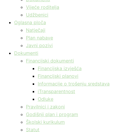
Vijeće roditelja
Udžbenici
Oglasna ploča
Natječaji
Plan nabave
Javni pozivi
Dokumenti
Financijski dokumenti
Financijska izvješća
Financijski planovi
Informacije o trošenju sredstava
iTransparentnost
Odluke
Pravilnici i zakoni
Godišnji plan i program
Školski kurikulum
Statut