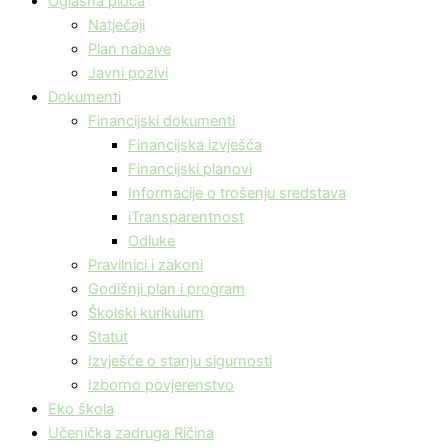
Oglasna ploča
Natječaji
Plan nabave
Javni pozivi
Dokumenti
Financijski dokumenti
Financijska izvješća
Financijski planovi
Informacije o trošenju sredstava
iTransparentnost
Odluke
Pravilnici i zakoni
Godišnji plan i program
Školski kurikulum
Statut
Izvješće o stanju sigurnosti
Izborno povjerenstvo
Eko škola
Učenička zadruga Ričina