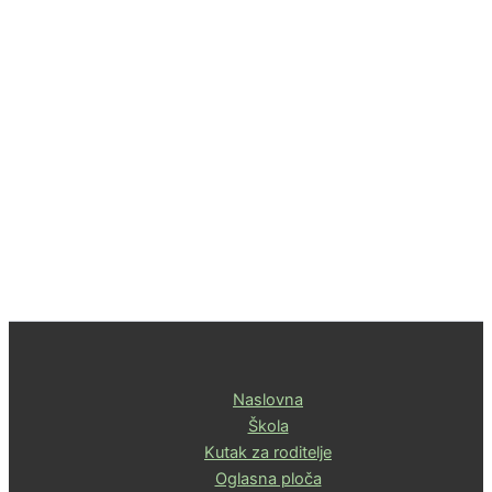
Naslovna
Škola
Kutak za roditelje
Oglasna ploča