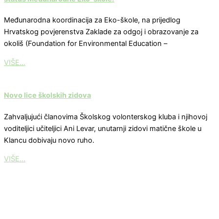
Međunarodna koordinacija za Eko-škole, na prijedlog
Hrvatskog povjerenstva Zaklade za odgoj i obrazovanje za
okoliš (Foundation for Environmental Education –
VIŠE...
Novo lice školskih zidova
Zahvaljujući članovima Školskog volonterskog kluba i njihovoj
voditeljici učiteljici Ani Levar, unutarnji zidovi matične škole u
Klancu dobivaju novo ruho.
VIŠE...