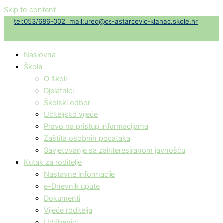
Skip to content
t
el:053/686-002
mail:ured@os-astarcevic-klanac.skole.hr
Naslovna
Škola
O školi
Djelatnici
Školski odbor
Učiteljsko vijeće
Pravo na pristup informacijama
Zaštita osobnih podataka
Savjetovanje sa zainteresiranom javnošću
Kutak za roditelje
Nastavne informacije
e-Dnevnik upute
Dokumenti
Vijeće roditelja
Udžbenici