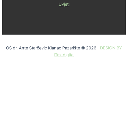
Uvjeti
OŠ dr. Ante Starčević Klanac Pazarište © 2026 |
DESIGN BY
ITm-digital
Skip to content
Open toolbar
Alati za pristupačnost
Povećaj font
Smanji font
Sivi tonovi
Visoki kontrast