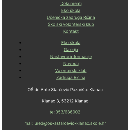
Dokumenti
Eko škola
Učenička zadruga Ričina
Školski volonterski klub
Kontakt
Eko škola
Galerija
Nastavne informacije
Novosti
Volonterski klub
Zadruga Ričina
OŠ dr. Ante Starčević Pazarište Klanac
Klanac 3, 53212 Klanac
tel:053/686002
mail: ured@os-astarcevic-klanac.skole.hr