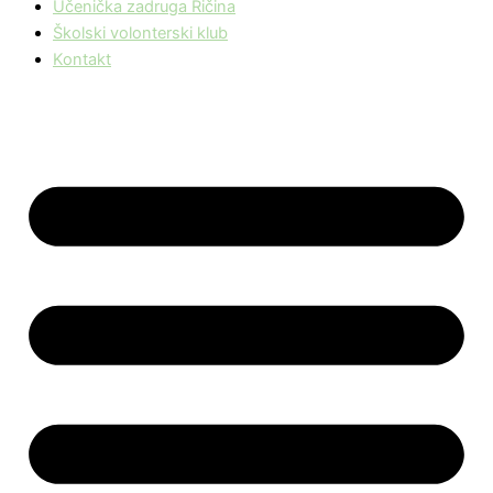
Učenička zadruga Ričina
Školski volonterski klub
Kontakt