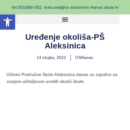
Skip
t
el:053/686-002
mail:ured@os-astarcevic-klanac.skole.hr
to
Open toolbar
content
Uređenje okoliša-PŠ
Aleksinica
14 ožujka, 2022
OSKlanac
Učinici Područne škole Aleksinica danas su zajedno sa
svojom učiteljicom uredili okoliš škole.