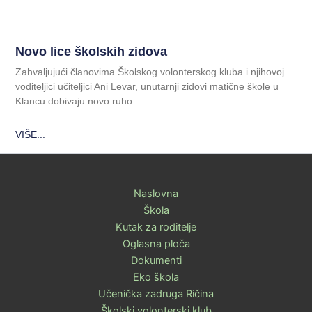
Novo lice školskih zidova
Zahvaljujući članovima Školskog volonterskog kluba i njihovoj
voditeljici učiteljici Ani Levar, unutarnji zidovi matične škole u
Klancu dobivaju novo ruho.
VIŠE...
Naslovna
Škola
Kutak za roditelje
Oglasna ploča
Dokumenti
Eko škola
Učenička zadruga Ričina
Školski volonterski klub