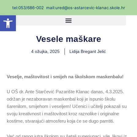
Skip
t
el:053/686-002
mail:ured@os-astarcevic-klanac.skole.hr
to
Open toolbar
content
Vesele maškare
4 ožujka, 2025
Lidija Bregant Jelić
Veselje, maštovitost i smijeh na školskom maskenbalu!
U OŠ dr. Ante Starčević Pazarište Klanac danas, 4.3.2025.
održan je nezaboravan maskenbal koji je ispunio školu
šarenilom, smijehom i veseljem! Učenici i učitelji pokazali su
svoju kreativnost i maštovitost kroz raznolike i originalne
kostime, stvarajući atmosferu koja će se dugo pamtiti.
Već od ranog jutra školom su šetali superjunaci, vile, likovi iz