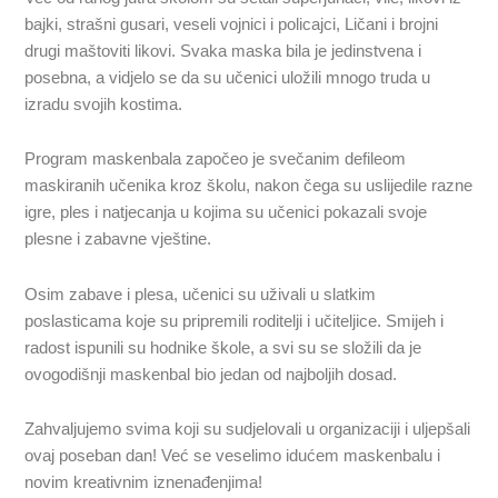
bajki, strašni gusari, veseli vojnici i policajci, Ličani i brojni
drugi maštoviti likovi. Svaka maska bila je jedinstvena i
posebna, a vidjelo se da su učenici uložili mnogo truda u
izradu svojih kostima.
Program maskenbala započeo je svečanim defileom
maskiranih učenika kroz školu, nakon čega su uslijedile razne
igre, ples i natjecanja u kojima su učenici pokazali svoje
plesne i zabavne vještine.
Osim zabave i plesa, učenici su uživali u slatkim
poslasticama koje su pripremili roditelji i učiteljice. Smijeh i
radost ispunili su hodnike škole, a svi su se složili da je
ovogodišnji maskenbal bio jedan od najboljih dosad.
Zahvaljujemo svima koji su sudjelovali u organizaciji i uljepšali
ovaj poseban dan! Već se veselimo idućem maskenbalu i
novim kreativnim iznenađenjima!