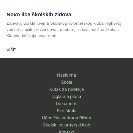
Novo lice školskih zidova
Zahvaljujući članovima Školskog volonterskog kluba i njihovoj
voditeljici učiteljici Ani Levar, unutarnji zidovi matične škole u
Klancu dobivaju novo ruho.
VIŠE...
Naslovna
Škola
Kutak za roditelje
Oglasna ploča
Dokumenti
Eko škola
Učenička zadruga Ričina
Školski volonterski klub
Kontakt