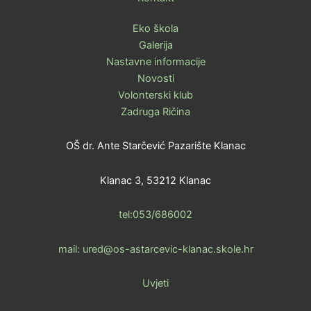
Eko škola
Galerija
Nastavne informacije
Novosti
Volonterski klub
Zadruga Ričina
OŠ dr. Ante Starčević Pazarište Klanac
Klanac 3, 53212 Klanac
tel:053/686002
mail: ured@os-astarcevic-klanac.skole.hr
Uvjeti