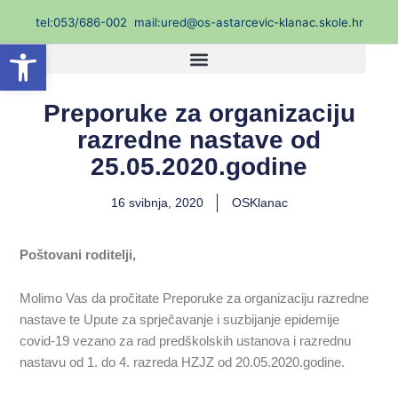
Skip
t
el:053/686-002
mail:ured@os-astarcevic-klanac.skole.hr
to
Open toolbar
content
Preporuke za organizaciju
razredne nastave od
25.05.2020.godine
16 svibnja, 2020
OSKlanac
Poštovani roditelji,
Molimo Vas da pročitate Preporuke za organizaciju razredne
nastave te Upute za sprječavanje i suzbijanje epidemije
covid-19 vezano za rad predškolskih ustanova i razrednu
nastavu od 1. do 4. razreda HZJZ od 20.05.2020.godine.